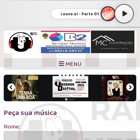
Louva aí - Parte 01
MENU
Peça sua música
Nome: