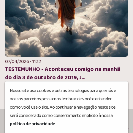
07/04/2026 • 11:12
TESTEMUNHO - Aconteceu comigo na manhã
do dia 3 de outubro de 2019, J...
1
2
Nosso site usa cookies e outras tecnologias para que nós e
nossos parceiros possamos lembrar de você e entender
como você usa o site. Ao continuar a navegação neste site
será considerado como consentimento implícito à nossa
política de privacidade
.
Icaunidadeecorpo
© Todos os direitos reservados.